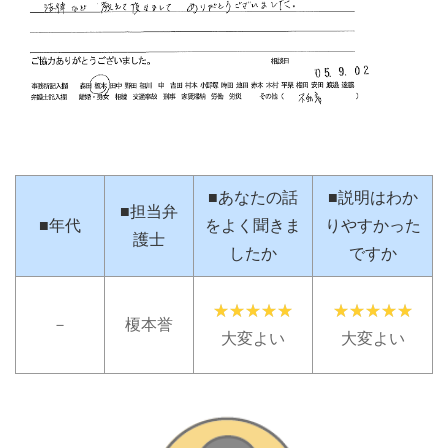
■あなたの話
■説明はわか
■担当弁
■年代
をよく聞きま
りやすかった
護士
したか
ですか
－
榎本誉
大変よい
大変よい