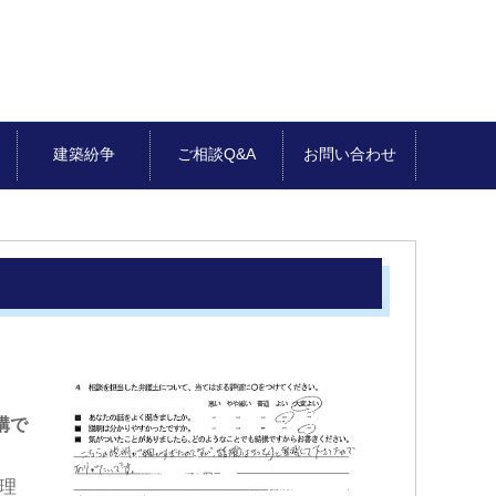
建築紛争
ご相談Q&A
お問い合わせ
構で
理