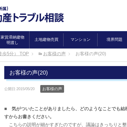
家賃滞納建物
土地建物売買
マンション
境界問題
明渡し
徒歩5分）
TOP
お客様の声
お客様の声(20)
お客様の声(20)
お客様の声
公開日:2015/05/20
■ 気がついたことがありましたら、どのようなことでも結
すからお書きください。
こちらの説明が細かすぎたのですが、議論はきっちりと整