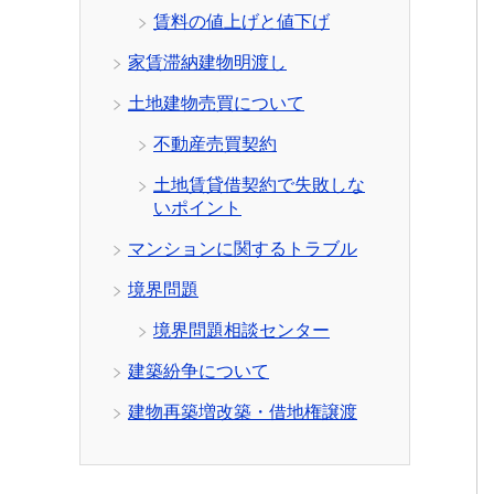
賃料の値上げと値下げ
家賃滞納建物明渡し
土地建物売買について
不動産売買契約
土地賃貸借契約で失敗しな
いポイント
マンションに関するトラブル
境界問題
境界問題相談センター
建築紛争について
建物再築増改築・借地権譲渡