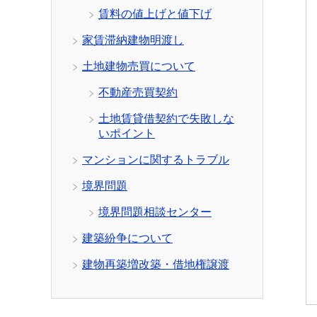
賃料の値上げと値下げ
家賃滞納建物明渡し
土地建物売買について
不動産売買契約
土地賃貸借契約で失敗しな
いポイント
マンションに関するトラブル
境界問題
境界問題相談センター
建築紛争について
建物再築増改築・借地権譲渡