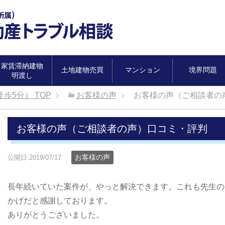
家賃滞納建物
土地建物売買
マンション
境界問題
明渡し
徒歩5分）
TOP
お客様の声
お客様の声（ご相談者の
お客様の声（ご相談者の声）口コミ・評判
お客様の声
公開日:2019/07/17
長年続いていた案件が、やっと解決できます。これも先生の
かげだと感謝しております。
ありがとうございました。