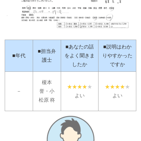
■あなたの話
■説明はわか
■担当弁
■年代
をよく聞きま
りやすかった
護士
したか
ですか
榎本
－
誉・小
よい
よい
松原 柊