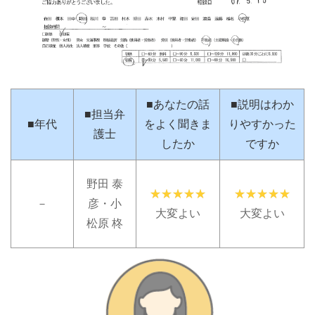
■あなたの話
■説明はわか
■担当弁
■年代
をよく聞きま
りやすかった
護士
したか
ですか
野田 泰
－
彦・小
大変よい
大変よい
松原 柊