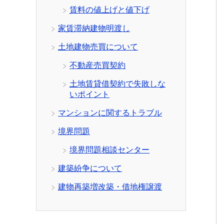
賃料の値上げと値下げ
家賃滞納建物明渡し
土地建物売買について
不動産売買契約
土地賃貸借契約で失敗しな
いポイント
マンションに関するトラブル
境界問題
境界問題相談センター
建築紛争について
建物再築増改築・借地権譲渡