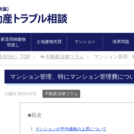
家賃滞納建物
土地建物売買
マンション
境界問題
明渡し
徒歩5分）
TOP
不動産法律コラム
マンション管理、
マンション管理、特にマンション管理費につ
不動産法律コラム
公開日:2022/12/22
■目次
マンションの平均価格の上昇について