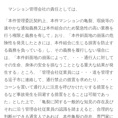
マンション管理会社の責任としては、
「本件管理委託契約上、本件マンションの亀裂、瑕疵等の
速やかな通知義務又は本件組合のため緊急性の高い業務を
行う権限と義務を有して」おり、「本件斜面地の崩落の危
険性を発見したときには、本件組合に生じる損害を防止す
る義務を負っている」し、その義務を履行しない場合に
は、「本件斜面地の崩落によって、・・・通行人に対して
その生命、身体の安全を損なうこととなる重大な結果が発
生する」ところ、「管理会社従業員には・・・道を管理す
る逗子市に連絡して、通行禁止の措置を求めたり、・・・
コーンを置いて通行人に注意を呼びかけたりする措置をと
るなど事故発生を回避する措置をとることは可能であっ
た」とした上で、「亀裂に関する一般的な知見の存在及び
それに沿う管理会社従業員の認識を踏まえると、合理的な
判断ができる通常人であれば、本件亀裂の存在、専門家に