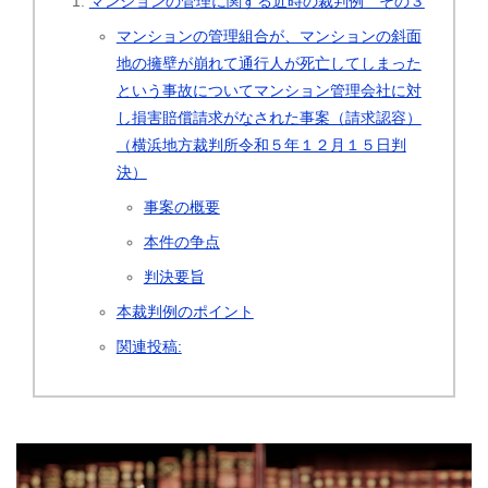
マンションの管理に関する近時の裁判例 その３
マンションの管理組合が、マンションの斜面
地の擁壁が崩れて通行人が死亡してしまった
という事故についてマンション管理会社に対
し損害賠償請求がなされた事案（請求認容）
（横浜地方裁判所令和５年１２月１５日判
決）
事案の概要
本件の争点
判決要旨
本裁判例のポイント
関連投稿: