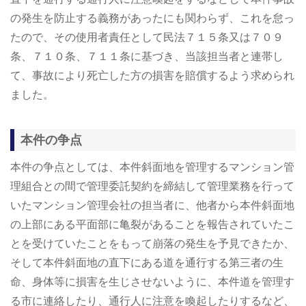
の発生を防止する義務があったにも関わらず、これを怠っ
たので、その使用者責任として民法７１５条又は７０９
条、７１０条、７１１条に基づき、当該担当者と連帯し
て、事故により死亡した方の損害を賠償するよう求められ
ました。
本件の争点
本件の争点としては、本件斜面地を管理するマンション管
理組合との間で管理委託契約を締結して管理業務を行って
いたマンション管理会社の担当者に、他者から本件斜面地
の上部にある平面部に亀裂があることを報告されていたこ
とを受けていたことをもって崩落の発生を予見できたか、
そして本件斜面地の直下にある道を通行する第三者の生
命、身体等に損害を生じさせないように、本件道を管理す
る市に連絡したり、通行人に注意を喚起したりするなど、