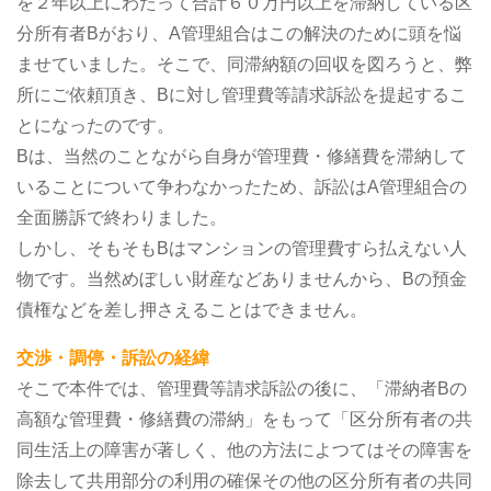
を２年以上にわたって合計６０万円以上を滞納している区
分所有者Bがおり、A管理組合はこの解決のために頭を悩
ませていました。そこで、同滞納額の回収を図ろうと、弊
所にご依頼頂き、Bに対し管理費等請求訴訟を提起するこ
とになったのです。
Bは、当然のことながら自身が管理費・修繕費を滞納して
いることについて争わなかったため、訴訟はA管理組合の
全面勝訴で終わりました。
しかし、そもそもBはマンションの管理費すら払えない人
物です。当然めぼしい財産などありませんから、Bの預金
債権などを差し押さえることはできません。
交渉・調停・訴訟の経緯
そこで本件では、管理費等請求訴訟の後に、「滞納者Bの
高額な管理費・修繕費の滞納」をもって「区分所有者の共
同生活上の障害が著しく、他の方法によつてはその障害を
除去して共用部分の利用の確保その他の区分所有者の共同