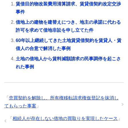
賃借目的物改装費用清算請求、賃貸借契約改定交渉
事件
借地上の建物を建替えにつき、地主の承諾に代わる
許可を求めて借地非訟を申し立てた件
60年以上継続してきた土地賃貸借契約を賃貸人・賃
借人の合意で解消した事例
土地の借地人から賃料減額請求の民事調停を起こさ
れた事例
「
売買契約を解除し、所有権移転請求権仮登記を抹消し
てもらった事案
」
「
相続人が存在しない借地の買取りを実現したケース
」