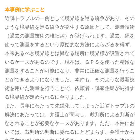
本事例に学ぶこと
近隣トラブルの一例として境界線を巡る紛争があり、その
ような境界線を巡る紛争が発生する原因として、測量技術
（過去の測量技術の稚拙さ）が挙げられます。過去、縄を
使って測量をするという原始的な方法によらざるを得ず、
本来あるべき境界線とは異なる場所に境界標が設置されて
いるケースがあるのです。現在は、ＧＰＳを使った精緻な
測量をすることが可能になり、非常に正確な測量を行うこ
とができるようになりました。本件も、そのような最新技
術を用いた測量を行うことで、依頼者・隣家住民が納得す
る境界線が定められるに至りました。
また、長年にわたって先鋭化してしまった近隣トラブルの
解決にあたっては、弁護士が関与し、裁判所による判断が
なされることが必要なケースがあります。ただ、本件にお
いては、裁判所の判断に委ねるにとどまらず、弁護士から