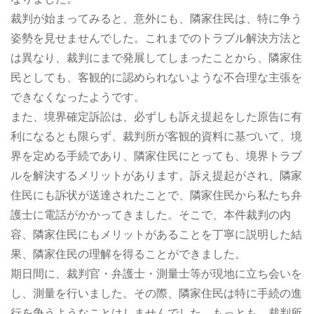
裁判が始まってみると、意外にも、隣家住民は、特に争う
姿勢を見せませんでした。これまでのトラブル解決方法と
は異なり、裁判にまで発展してしまったことから、隣家住
民としても、客観的に認められないような不合理な主張を
できなくなったようです。
また、境界確定訴訟は、必ずしも訴え提起をした原告に有
利になるとも限らず、裁判所が客観的資料に基づいて、境
界を定める手続であり、隣家住民にとっても、境界トラブ
ルを解決するメリットがあります。訴え提起がされ、隣家
住民にも訴状が送達されたことで、隣家住民から私たち弁
護士に電話がかかってきました。そこで、本件裁判の内
容、隣家住民にもメリットがあることを丁寧に説明した結
果、隣家住民の理解を得ることができました。
期日間に、裁判官・弁護士・測量士等が現地に立ち会いを
し、測量を行いました。その際、隣家住民は特に手続の進
行を争うようなことはしませんでした。もっとも、裁判所