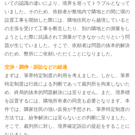
いての認識の違いにより、境界を巡ってトラブルとなって
いました。そのため、依頼者が敷地内で隣地との間に塀の
設置工事を開始した際には、隣地住民から越境していると
の主張を受けて工事を断念したり、別の隣地との測量をし
ようとした際に抗議されて測量ができなかったりという問
題が生じていました。そこで、依頼者は問題の抜本的解決
のため、弊所にご依頼いただくことになりました。
交渉・調停・訴訟などの経過
まずは、筆界特定制度の利用を考えました。しかし、筆界
特定制度は行政による判断であって裁判所を拘束しないた
め、終局的抜本的問題解決には至りません。また、境界標
を設置するには、隣地所有者の同意も必要となります。本
件では、隣家住民の強い反発が予想され、筆界特定制度の
方法では、紛争解決には至らないとの判断に至りました。
そこで、裁判所に対し、境界確定訴訟の提起をすることに
なりました。