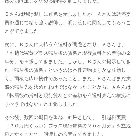
物の明け渡しを求める調停を起こしました。
Ｂさんは明け渡しに難色を示しましたが、Ａさんは調停委
員を通じて粘り強く説得し、明け渡しに同意してもらうこ
とができました。
次に、Ｂさんに支払う立退料が問題となり、Ａさんは、
「引越代実費プラス転居後の賃料と現行賃料との差額の２
年分」を主張してきました。しかし、Ｂさんの提示してき
た「転居後の賃料」というのは本件建物よりかなり新し
く、面積も広い物件であったこと、また、Ｂさんはまだ実
際の転居先を決めたわけではなかったことから、Ａさんは
「転居後の賃料と現行賃料との差額を立退料算定の根拠に
すべきではない」と主張しました。
その後、数回の期日を重ね、結果として、「引越料実費
（２０万円くらい）プラス現行賃料の２０ヶ月分」を立退
料とすることで、明渡しの合意ができました。