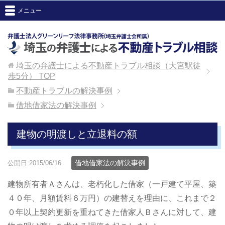
メニュー
埼玉の弁護士による不動産トラブル相談（大宮駅徒
歩5分）
TOP
不動産トラブルの解決事例
借地借家法の解決事例
建物の明渡しと立退料の額
借地借家法の解決事例
公開日:2015/06/16
建物所有者Ａさんは、老朽化した借家（一戸建て平屋、築
４０年、月額賃料６万円）の建替えを理由に、これまで２
０年以上契約更新を重ねてきた借家人Ｂさんに対して、建