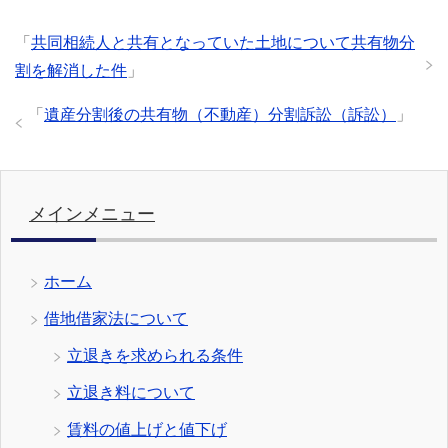
「
共同相続人と共有となっていた土地について共有物分
割を解消した件
」
「
遺産分割後の共有物（不動産）分割訴訟（訴訟）
」
メインメニュー
ホーム
借地借家法について
立退きを求められる条件
立退き料について
賃料の値上げと値下げ